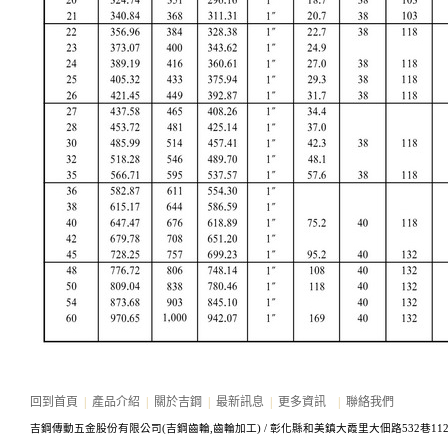
回到首頁
|
產品介紹
|
關於吉鋼
|
最新訊息
|
更多資訊
|
聯絡我們
吉鋼傳動五金股份有限公司(吉鋼齒輪,齒輪加工) /
彰化縣和美鎮大霞里大佃路532巷11