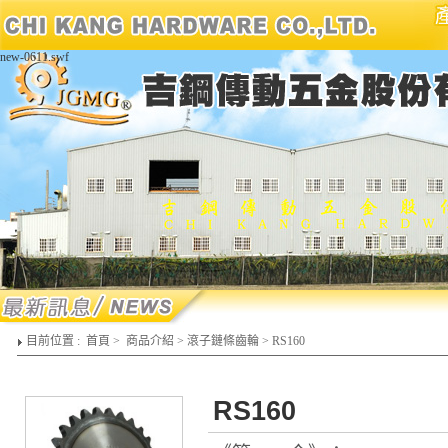
new-0611.swf
目前位置 :
首頁
>
商品介紹
>
滾子鏈條齒輪
>
RS160
RS160