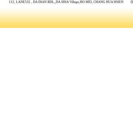
112, LANE532
, DA DIAN RDL,,DA SHIA Village,HO MEI, CHANG HUA HS