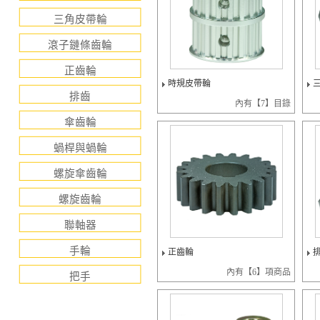
三角皮帶輪
滾子鏈條齒輪
正齒輪
時規皮帶輪
排齒
內有【7】目錄
傘齒輪
蝸桿與蝸輪
螺旋傘齒輪
螺旋齒輪
聯軸器
手輪
正齒輪
內有【6】項商品
把手