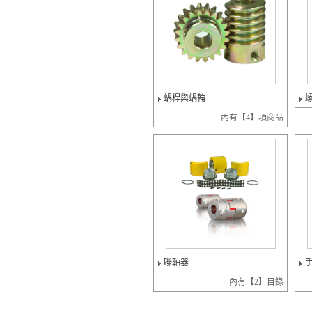
蝸桿與蝸輪
內有【4】項商品
聯軸器
內有【2】目錄