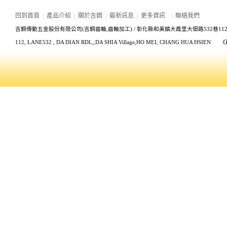
回到首頁
|
產品介紹
|
關於吉鋼
|
最新訊息
|
更多資訊
|
聯絡我們
吉鋼傳動五金股份有限公司(吉鋼齒輪,齒輪加工) /
彰化縣和美鎮大霞里大佃路532巷11
112, LANE532
, DA DIAN RDL,,DA SHIA Village,HO MEI, CHANG HUA HS