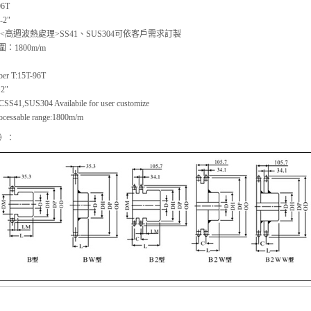
6T
-2"
C<高週波熱處理>SS41、SUS304可依客戶需求訂製
：1800m/m
ber T:15T-96T
~2"
CSS41,SUS304 Availabile for user customize
cessable range:1800m/m
》：