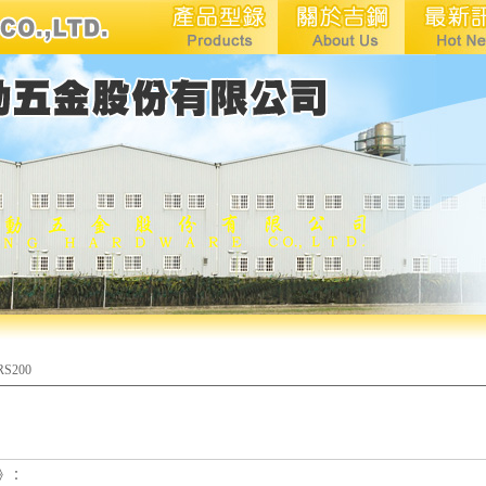
RS200
》：