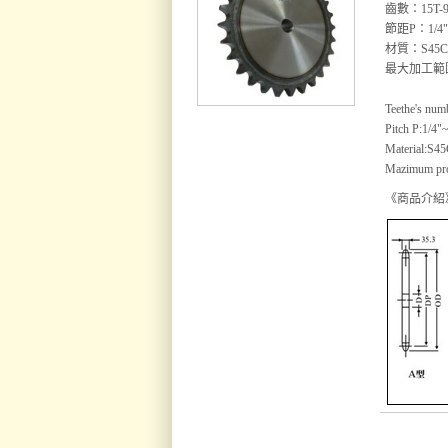
齒數：15T-9
節距P：1/4"
材質：S45
最大加工範圍
Teethe's num
Pitch P:1/4"
Material:S45
Mazimum pro
《商品介紹