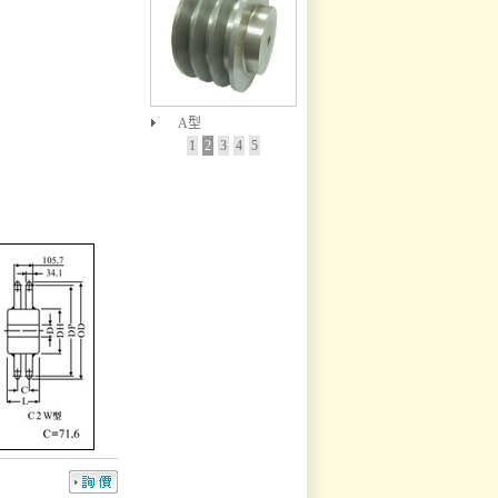
A型
1
2
3
4
5