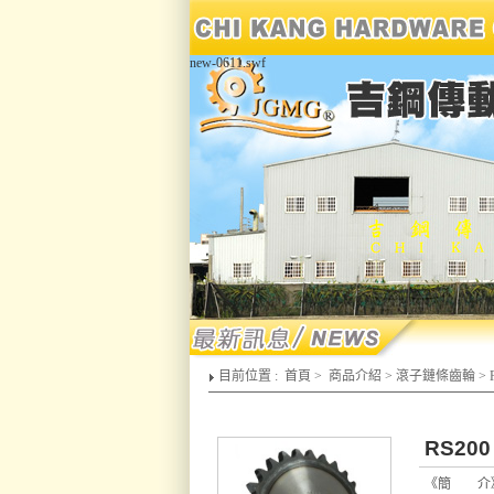
new-0611.swf
目前位置 :
首頁
>
商品介紹
>
滾子鏈條齒輪
>
RS200
《簡 介