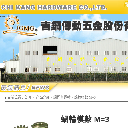
new-0611.swf
目前位置 :
首頁
>
商品介紹
>
蝸桿與蝸輪
>
蝸輪模數 M=3
蝸輪模數 M=3