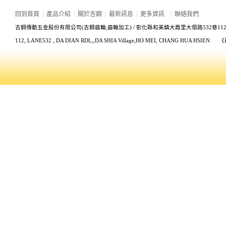
回到首頁
|
產品介紹
|
關於吉鋼
|
最新訊息
|
更多資訊
|
聯絡我們
吉鋼傳動五金股份有限公司(吉鋼齒輪,齒輪加工) /
彰化縣和美鎮大霞里大佃路532巷11
112, LANE532
, DA DIAN RDL,,DA SHIA Village,HO MEI, CHANG HUA HS