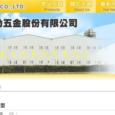
型
B型
《簡 介》：