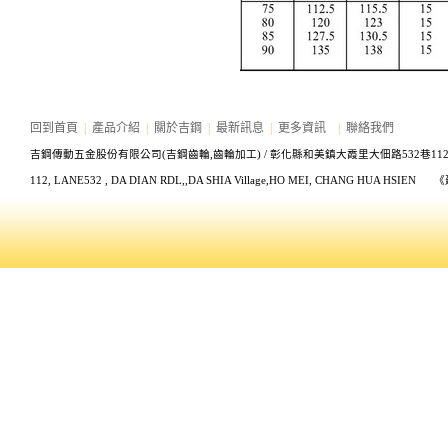
回到首頁
|
產品介紹
|
關於吉鋼
|
最新訊息
|
更多資訊
|
聯絡我們
吉鋼傳動五金股份有限公司(吉鋼齒輪,齒輪加工) /
彰化縣和美鎮大霞里大佃路532巷11
112, LANE532
, DA DIAN RDL,,DA SHIA Village,HO MEI, CHANG HUA HS