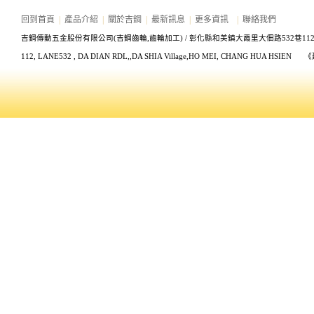
回到首頁
|
產品介紹
|
關於吉鋼
|
最新訊息
|
更多資訊
|
聯絡我們
吉鋼傳動五金股份有限公司(吉鋼齒輪,齒輪加工) /
彰化縣和美鎮大霞里大佃路532巷11
112, LANE532
, DA DIAN RDL,,DA SHIA Village,HO MEI, CHANG HUA HS